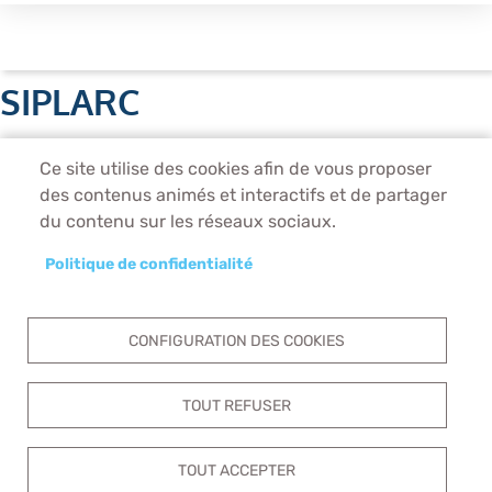
SIPLARC
Unité de production
Ce site utilise des cookies afin de vous proposer
1 rue Saint-Just, 93130 Noisy-le-Sec
des contenus animés et interactifs et de partager
Tél. 01 56 27 02 39
du contenu sur les réseaux sociaux.
Direction Administrative
2, rue Saint-Just, 93130 Noisy-le-Sec
Politique de confidentialité
Tél. 01 41 83 20 41
Horaires des visites pour les établissements scolaires :
9H30 - 11H30
CONFIGURATION DES COOKIES
les mardis et jeudis sur réservation
TOUT REFUSER
Pied
ACCUEIL
NOUS CONTACTER
COOKIES
MENTIONS LÉGALES
de
TOUT ACCEPTER
DONNÉES PERSONNELLES
ACCESSIBILITÉ : NON CONFORME
page