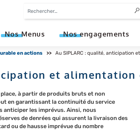
Aller
au
contenu
principal
Nos Menus
Nos engagements
rable en actions
Au SIPLARC : qualité, anticipation e
icipation et alimentation
place, à partir de produits bruts et non
ut en garantissant la continuité du service
anticiper les imprévus. Ainsi, nous
serves de denrées qui assurent la livraison des
etard ou de hausse imprévue du nombre