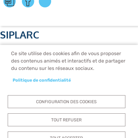
SIPLARC
Unité de production
Ce site utilise des cookies afin de vous proposer
1 rue Saint-Just, 93130 Noisy-le-Sec
des contenus animés et interactifs et de partager
Tél. 01 56 27 02 39
du contenu sur les réseaux sociaux.
Direction Administrative
2, rue Saint-Just, 93130 Noisy-le-Sec
Politique de confidentialité
Tél. 01 41 83 20 41
Horaires des visites pour les établissements scolaires :
9H30 - 11H30
CONFIGURATION DES COOKIES
les mardis et jeudis sur réservation
TOUT REFUSER
Pied
ACCUEIL
NOUS CONTACTER
COOKIES
MENTIONS LÉGALES
de
TOUT ACCEPTER