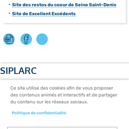
Site des restos du coeur de Seine Saint-Denis
Site de Excellent Excédents
SIPLARC
Unité de production
Ce site utilise des cookies afin de vous proposer
1 rue Saint-Just, 93130 Noisy-le-Sec
des contenus animés et interactifs et de partager
Tél. 01 56 27 02 39
du contenu sur les réseaux sociaux.
Direction Administrative
2, rue Saint-Just, 93130 Noisy-le-Sec
Politique de confidentialité
Tél. 01 41 83 20 41
Horaires des visites pour les établissements scolaires :