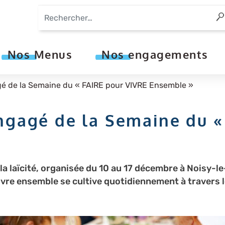
Aller
au
contenu
principal
Nos Menus
Nos engagements
é de la Semaine du « FAIRE pour VIVRE Ensemble »
ngagé de la Semaine du «
a laïcité, organisée du 10 au 17 décembre à Noisy-l
Vivre ensemble se cultive quotidiennement à travers 