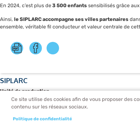
En 2024, c’est plus de
3 500 enfants
sensibilisés grâce au
Ainsi,
le SIPLARC accompagne ses villes partenaires
dans
ensemble, véritable fil conducteur et valeur centrale de ce
SIPLARC
Unité de production
1 rue Saint-Just, 93130 Noisy-le-Sec
Ce site utilise des cookies afin de vous proposer des c
Tél. 01 56 27 02 39
contenu sur les réseaux sociaux.
Direction Administrative
Politique de confidentialité
2, rue Saint-Just, 93130 Noisy-le-Sec
Tél. 01 41 83 20 41