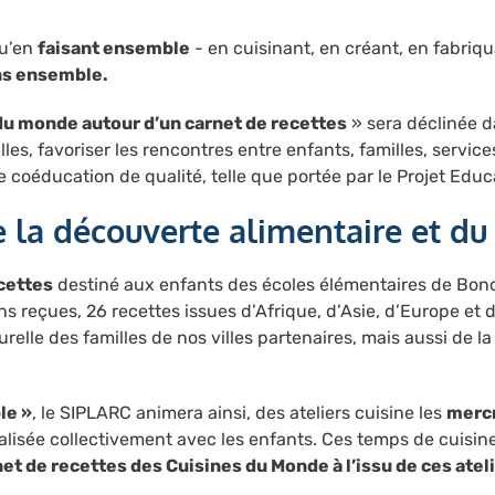
qu’en
faisant ensemble
- en cuisinant, en créant, en fabriq
ns ensemble.
du monde autour d’un carnet de recettes
» sera déclinée da
elles, favoriser les rencontres entre enfants, familles, serv
coéducation de qualité, telle que portée par le Projet Educa
e la découverte alimentaire et d
cettes
destiné aux enfants des écoles élémentaires de Bondy 
ons reçues, 26 recettes issues d’Afrique, d’Asie, d’Europe e
urelle des familles de nos villes partenaires, mais aussi de 
le »
, le SIPLARC animera ainsi, des ateliers cuisine les
mercr
réalisée collectivement avec les enfants. Ces temps de cuis
et de recettes des Cuisines du Monde à l’issu de ces atel