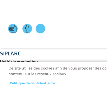
SIPLARC
Unité de production
1 rue Saint-Just, 93130 Noisy-le-Sec
Ce site utilise des cookies afin de vous proposer des c
Tél. 01 56 27 02 39
contenu sur les réseaux sociaux.
Direction Administrative
Politique de confidentialité
2, rue Saint-Just, 93130 Noisy-le-Sec
Tél. 01 41 83 20 41
Pied