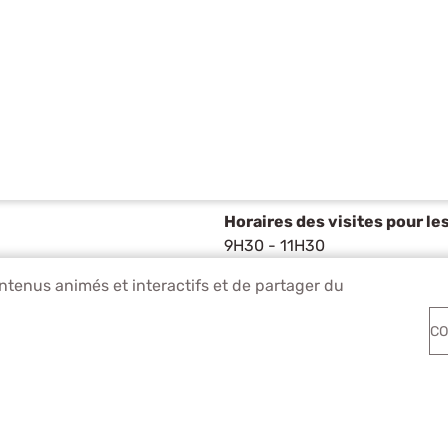
Horaires des visites pour le
9H30 - 11H30
les mardis et jeudis sur réser
ontenus animés et interactifs et de partager du
CO