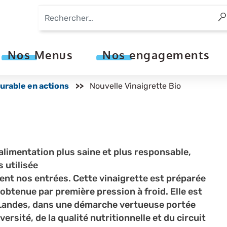
Aller
au
contenu
principal
Nos Menus
Nos engagements
rable en actions
Nouvelle Vinaigrette Bio
limentation plus saine et plus responsable,
 utilisée
ent nos entrées. Cette vinaigrette est préparée
 obtenue par première pression à froid. Elle est
s Landes, dans une démarche vertueuse portée
ersité, de la qualité nutritionnelle et du circuit